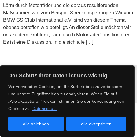
Lärm durch Motorräder und die daraus resultierenden
Maßnahmen wie zum Beispiel Streckensperrungen Wir vom
BMW GS Club International e.V. sind von diesem Thema
ebenso betroffen wie beteiligt. An dieser Stelle möchten wir
uns zu dem Problem „Lärm durch Motorräder“ positionieren.
Es ist eine Diskussion, in die sich alle […]
Der Schutz Ihrer Daten ist uns wichtig
Impressum
Datenschutz
Kontakt
Copyright 2025
Wir verwenden Cookies, um Ihr Surferlebnis zu verbessern
BMW GS Club International e.V.
und unsere Zugriffszahlen zu analysieren. Wenn Sie auf
„Alle akzeptieren“ klicken, stimmen Sie der Verwendung von
Cookies zu.
Datenschutz
alle ablehnen
alle akzeptieren