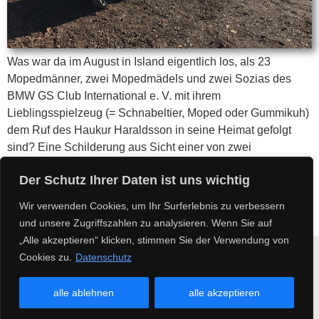
Was war da im August in Island eigentlich los, als 23
Mopedmänner, zwei Mopedmädels und zwei Sozias des
BMW GS Club International e. V. mit ihrem
Lieblingsspielzeug (= Schnabeltier, Moped oder Gummikuh)
dem Ruf des Haukur Haraldsson in seine Heimat gefolgt
sind? Eine Schilderung aus Sicht einer von zwei
mitfahrenden Sozias: Mein Schnabeltier-Ritter und
Der Schutz Ihrer Daten ist uns wichtig
Herrscher […]
Wir verwenden Cookies, um Ihr Surferlebnis zu verbessern
und unsere Zugriffszahlen zu analysieren. Wenn Sie auf
„Alle akzeptieren“ klicken, stimmen Sie der Verwendung von
Cookies zu.
Datenschutz
Impressum
Datenschutz
Kontakt
Copyright 2025
alle ablehnen
alle akzeptieren
BMW GS Club International e.V.