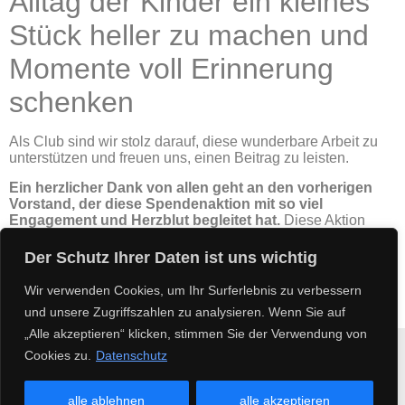
Alltag der Kinder ein kleines
Stück heller zu machen und
Momente voll Erinnerung
schenken
Als Club sind wir stolz darauf, diese wunderbare Arbeit zu
unterstützen und freuen uns, einen Beitrag zu leisten.
Ein herzlicher Dank von allen geht an den vorherigen
Vorstand, der diese Spendenaktion mit so viel
Engagement und Herzblut begleitet hat.
Diese Aktion
zeigt, wie viel positive Veränderung wir gemeinsam
bewirken können.
Der Schutz Ihrer Daten ist uns wichtig
Wir verwenden Cookies, um Ihr Surferlebnis zu verbessern
und unsere Zugriffszahlen zu analysieren. Wenn Sie auf
„Alle akzeptieren“ klicken, stimmen Sie der Verwendung von
Cookies zu.
Datenschutz
Impressum
Datenschutz
Kontakt
Copyright 2025
alle ablehnen
alle akzeptieren