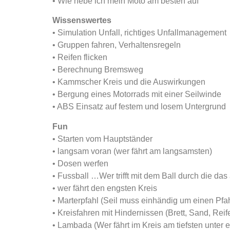
• Wie hebe ich mein Moto am besten auf
Wissenswertes
• Simulation Unfall, richtiges Unfallmanagement
• Gruppen fahren, Verhaltensregeln
• Reifen flicken
• Berechnung Bremsweg
• Kammscher Kreis und die Auswirkungen
• Bergung eines Motorrads mit einer Seilwinde
• ABS Einsatz auf festem und losem Untergrund
Fun
• Starten vom Hauptständer
• langsam voran (wer fährt am langsamsten)
• Dosen werfen
• Fussball …Wer trifft mit dem Ball durch die das 
• wer fährt den engsten Kreis
• Marterpfahl (Seil muss einhändig um einen Pf
• Kreisfahren mit Hindernissen (Brett, Sand, Reif
• Lambada (Wer fährt im Kreis am tiefsten unter 