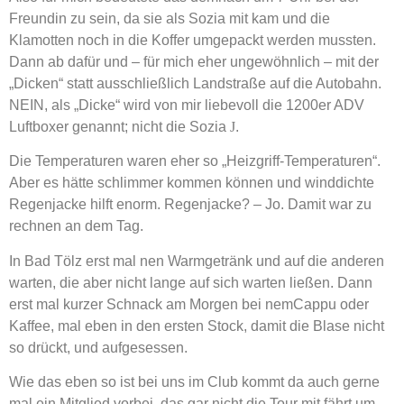
Freundin zu sein, da sie als Sozia mit kam und die
Klamotten noch in die Koffer umgepackt werden mussten.
Dann ab dafür und – für mich eher ungewöhnlich – mit der
„Dicken“ statt ausschließlich Landstraße auf die Autobahn.
NEIN, als „Dicke“ wird von mir liebevoll die 1200er ADV
Luftboxer genannt; nicht die Sozia
J
.
Die Temperaturen waren eher so „Heizgriff-Temperaturen“.
Aber es hätte schlimmer kommen können und winddichte
Regenjacke hilft enorm. Regenjacke? – Jo. Damit war zu
rechnen an dem Tag.
In Bad Tölz erst mal nen Warmgetränk und auf die anderen
warten, die aber nicht lange auf sich warten ließen. Dann
erst mal kurzer Schnack am Morgen bei nemCappu oder
Kaffee, mal eben in den ersten Stock, damit die Blase nicht
so drückt, und aufgesessen.
Wie das eben so ist bei uns im Club kommt da auch gerne
mal ein Mitglied vorbei, das gar nicht die Tour mit fährt um