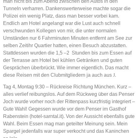
man nicht bis zum Abend zwischen den Autos in den
Tunneln verharren. Dankenswerterweise machte sogar die
Polizei ein wenig Platz, dass man besser vorbei kam.
Endlich am Hotel angelangt war die Lust auch schnell
verschwunden Kollegen von mir, die unter normalen
Umständen nur 6 Fahrminuten Minuten entfernt am See zur
selben Zeitihr Quartier hatten, einen Besuch abzustatten.
Stattdessen wurden die 1,5 –2 Stunden bis zum Essen auf
der Terrasse am Hotel bei kühlen Getränken und guten
Gesprächen überbrückt. Wie immer eigentlich. Das macht
diese Reisen mit den Clubmitgliedern ja auch aus
J
.
Tag 4, Montag 9:30 – Rückreise Richtung München. Kurz –
alles verlief reibungslos. Auf dem Rückweg über das Penser
Joch wurde vorher noch der Rittenpass kurzfristig integriert –
Gute Wahl! Gegessen wurde vor dem Penser im Gasthof
Rabenstein (hotel-sarntal.it). Von der Aussicht ebenfalls gute
Wahl. Beim Essen mag man geteilter Meinung sein. Mein
Spargel jedenfalls war super verkocht und das Kaninchen