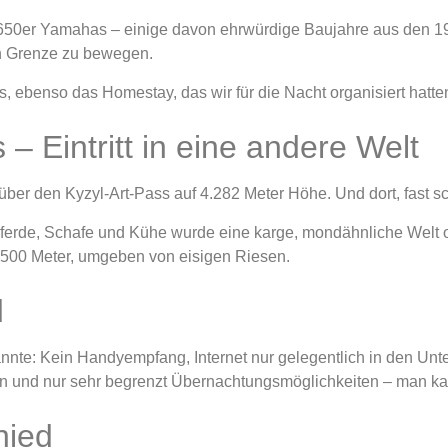
 650er Yamahas – einige davon ehrwürdige Baujahre aus den 19
en Grenze zu bewegen.
s, ebenso das Homestay, das wir für die Nacht organisiert hatte
– Eintritt in eine andere Welt
über den Kyzyl-Art-Pass auf 4.282 Meter Höhe. Und dort, fast sc
 Pferde, Schafe und Kühe wurde eine karge, mondähnliche Welt
.500 Meter, umgeben von eisigen Riesen.
d
te: Kein Handyempfang, Internet nur gelegentlich in den Unterk
en und nur sehr begrenzt Übernachtungsmöglichkeiten – man kann
bschied