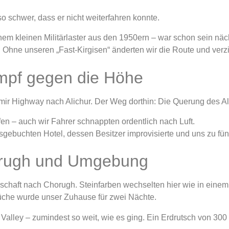
so schwer, dass er nicht weiterfahren konnte.
m kleinen Militärlaster aus den 1950ern – war schon sein näc
 Ohne unseren „Fast-Kirgisen“ änderten wir die Route und verzic
ampf gegen die Höhe
mir Highway nach Alichur. Der Weg dorthin: Die Querung des Al
en – auch wir Fahrer schnappten ordentlich nach Luft.
usgebuchten Hotel, dessen Besitzer improvisierte und uns zu fü
orugh und Umgebung
chaft nach Chorugh. Steinfarben wechselten hier wie in einem
üche wurde unser Zuhause für zwei Nächte.
Valley – zumindest so weit, wie es ging. Ein Erdrutsch von 300