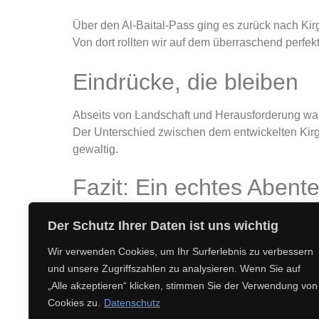
Über den Al-Baital-Pass ging es zurück nach Kirgi
Von dort rollten wir auf dem überraschend perfe
Eindrücke, die bleiben
Abseits von Landschaft und Herausforderung war 
Der Unterschied zwischen dem entwickelten Kirg
gewaltig.
Fazit: Ein echtes Abent
Die Tage im Pamir waren für uns alle ein Erlebni
Der Schutz Ihrer Daten ist uns wichtig
Eine Reise voller Herausforderung, Überraschun
Wir verwenden Cookies, um Ihr Surferlebnis zu verbessern
und unsere Zugriffszahlen zu analysieren. Wenn Sie auf
„Alle akzeptieren“ klicken, stimmen Sie der Verwendung von
Cookies zu.
Datenschutz